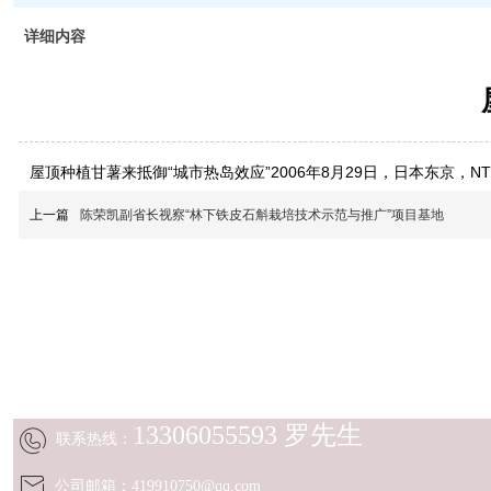
详细内容
屋顶种植甘薯来抵御“城市热岛效应”2006年8月29日，日本东京，
上一篇
陈荣凯副省长视察“林下铁皮石斛栽培技术示范与推广”项目基地
厦门市黑土农业科技有限公司
13306055593 罗先生
联系热线：
公司邮箱：419910750@qq.com