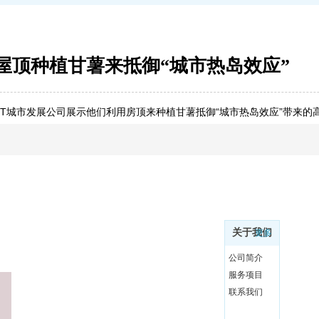
屋顶种植甘薯来抵御“城市热岛效应”
NTT城市发展公司展示他们利用房顶来种植甘薯抵御“城市热岛效应”带来的
关于我们
更多
公司简介
服务项目
联系我们