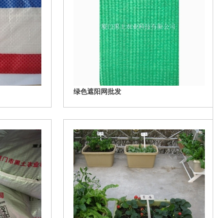
绿色遮阳网批发