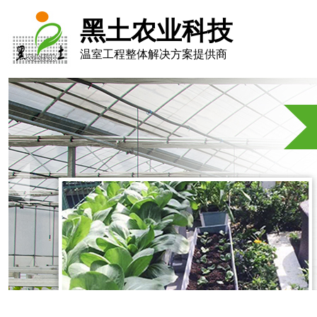
黑土农业科技
温室工程整体解决方案提供商