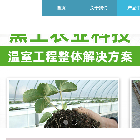
首页
关于我们
产品