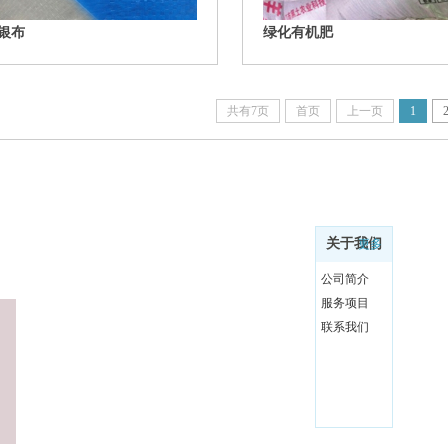
银布
绿化有机肥
共有7页
首页
上一页
1
关于我们
更多
公司简介
服务项目
联系我们