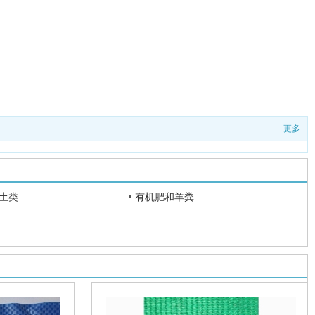
更多
土类
有机肥和羊粪